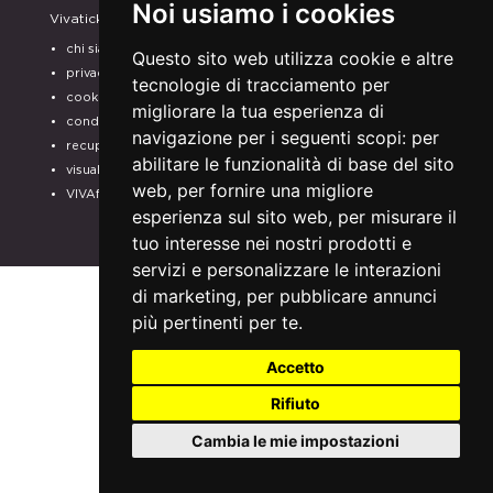
Noi usiamo i cookies
Vivaticket
Aiuto e Assistenza
chi siamo
guida al servizio
Questo sito web utilizza cookie e altre
privacy
domande frequenti
tecnologie di tracciamento per
cookie
modalità di pagamento
migliorare la tua esperienza di
condizioni generali
assistenza
navigazione per i seguenti scopi:
per
recupero prenotazioni
odr
abilitare le funzionalità di base del sito
visualizza ricevuta
fatturazione elettronica
web
,
per fornire una migliore
VIVAforVoucher
SCEGLI GLI SPETTACOLI
esperienza sul sito web
,
per misurare il
PER IL TUO
tuo interesse nei nostri prodotti e
ABBONAMENTO
servizi e personalizzare le interazioni
di marketing
,
per pubblicare annunci
più pertinenti per te
.
Accetto
Rifiuto
Cambia le mie impostazioni