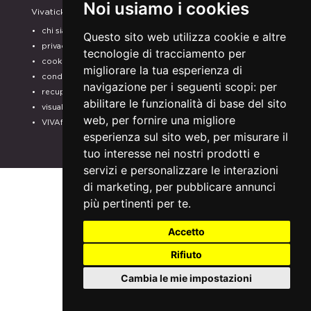
Noi usiamo i cookies
Vivaticket
Aiuto e Assistenza
chi siamo
guida al servizio
Questo sito web utilizza cookie e altre
privacy
domande frequenti
tecnologie di tracciamento per
cookie
modalità di pagamento
migliorare la tua esperienza di
condizioni generali
assistenza
navigazione per i seguenti scopi:
per
recupero prenotazioni
odr
abilitare le funzionalità di base del sito
visualizza ricevuta
fatturazione elettronica
web
,
per fornire una migliore
VIVAforVoucher
SCEGLI GLI SPETTACOLI
esperienza sul sito web
,
per misurare il
PER IL TUO
tuo interesse nei nostri prodotti e
ABBONAMENTO
servizi e personalizzare le interazioni
di marketing
,
per pubblicare annunci
più pertinenti per te
.
Accetto
Rifiuto
Cambia le mie impostazioni