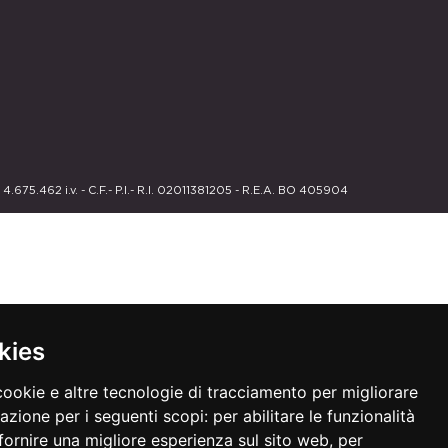
675.462 i.v. - C.F.- P.I.- R.I. 02011381205 - R.E.A. BO 405904
kies
cookie e altre tecnologie di tracciamento per migliorare
gazione per i seguenti scopi:
per abilitare le funzionalità
fornire una migliore esperienza sul sito web
,
per