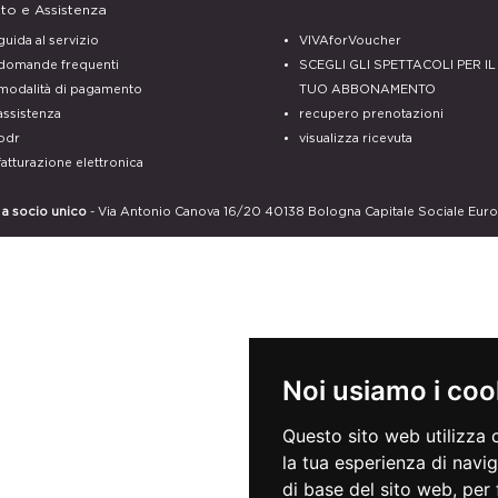
uto e Assistenza
guida al servizio
VIVAforVoucher
domande frequenti
SCEGLI GLI SPETTACOLI PER IL
modalità di pagamento
TUO ABBONAMENTO
assistenza
recupero prenotazioni
odr
visualizza ricevuta
fatturazione elettronica
 a socio unico
- Via Antonio Canova 16/20 40138 Bologna Capitale Sociale Euro 4.
Noi usiamo i coo
Questo sito web utilizza 
la tua esperienza di navi
di base del sito web
,
per 