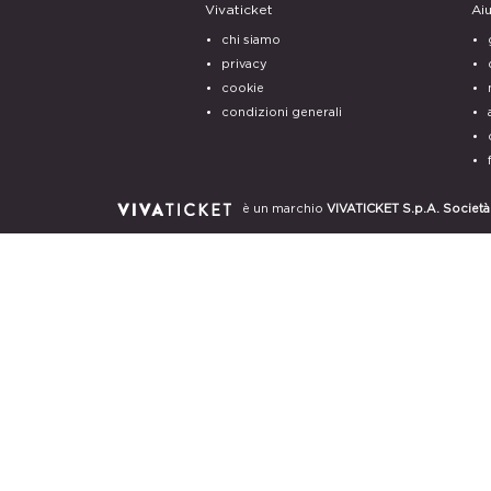
Vivaticket
Ai
chi siamo
privacy
cookie
condizioni generali
è un marchio
VIVATICKET S.p.A. Società