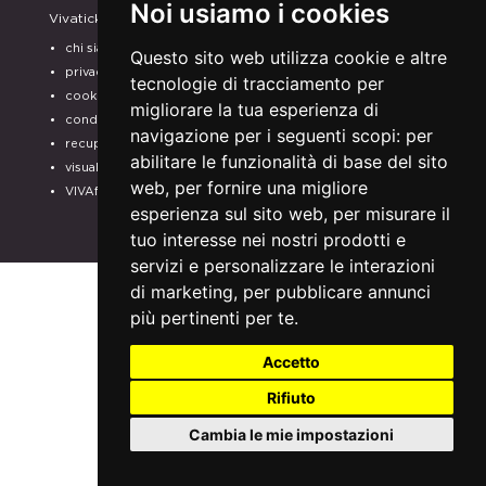
Noi usiamo i cookies
Vivaticket
Aiuto e Assistenza
chi siamo
guida al servizio
Questo sito web utilizza cookie e altre
privacy
domande frequenti
tecnologie di tracciamento per
cookie
modalità di pagamento
migliorare la tua esperienza di
condizioni generali
assistenza
navigazione per i seguenti scopi:
per
recupero prenotazioni
odr
abilitare le funzionalità di base del sito
visualizza ricevuta
fatturazione elettronica
web
,
per fornire una migliore
VIVAforVoucher
SCEGLI GLI SPETTACOLI
esperienza sul sito web
,
per misurare il
PER IL TUO
tuo interesse nei nostri prodotti e
ABBONAMENTO
servizi e personalizzare le interazioni
di marketing
,
per pubblicare annunci
più pertinenti per te
.
Accetto
Rifiuto
Cambia le mie impostazioni