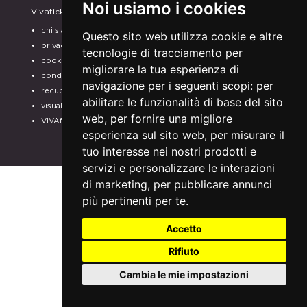
Noi usiamo i cookies
Vivaticket
Aiuto e Assistenza
chi siamo
guida al servizio
Questo sito web utilizza cookie e altre
privacy
domande frequenti
tecnologie di tracciamento per
cookie
modalità di pagamento
migliorare la tua esperienza di
condizioni generali
assistenza
navigazione per i seguenti scopi:
per
recupero prenotazioni
odr
abilitare le funzionalità di base del sito
visualizza ricevuta
fatturazione elettronica
web
,
per fornire una migliore
VIVAforVoucher
SCEGLI GLI SPETTACOLI
esperienza sul sito web
,
per misurare il
PER IL TUO
tuo interesse nei nostri prodotti e
ABBONAMENTO
servizi e personalizzare le interazioni
di marketing
,
per pubblicare annunci
più pertinenti per te
.
Accetto
Rifiuto
Cambia le mie impostazioni