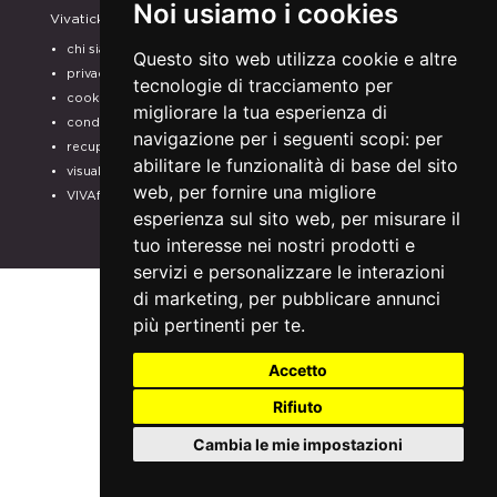
Noi usiamo i cookies
Vivaticket
Aiuto e Assistenza
chi siamo
guida al servizio
Questo sito web utilizza cookie e altre
privacy
domande frequenti
tecnologie di tracciamento per
cookie
modalità di pagamento
migliorare la tua esperienza di
condizioni generali
assistenza
navigazione per i seguenti scopi:
per
recupero prenotazioni
odr
abilitare le funzionalità di base del sito
visualizza ricevuta
fatturazione elettronica
web
,
per fornire una migliore
VIVAforVoucher
SCEGLI GLI SPETTACOLI
esperienza sul sito web
,
per misurare il
PER IL TUO
tuo interesse nei nostri prodotti e
ABBONAMENTO
servizi e personalizzare le interazioni
di marketing
,
per pubblicare annunci
più pertinenti per te
.
Accetto
Rifiuto
Cambia le mie impostazioni