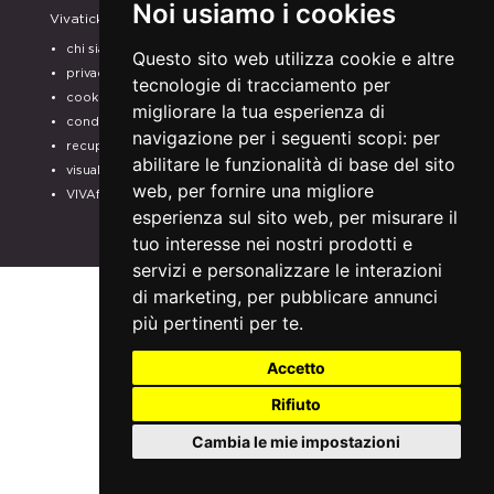
Noi usiamo i cookies
Vivaticket
Aiuto e Assistenza
chi siamo
guida al servizio
Questo sito web utilizza cookie e altre
privacy
domande frequenti
tecnologie di tracciamento per
cookie
modalità di pagamento
migliorare la tua esperienza di
condizioni generali
assistenza
navigazione per i seguenti scopi:
per
recupero prenotazioni
odr
abilitare le funzionalità di base del sito
visualizza ricevuta
fatturazione elettronica
web
,
per fornire una migliore
VIVAforVoucher
SCEGLI GLI SPETTACOLI
esperienza sul sito web
,
per misurare il
PER IL TUO
tuo interesse nei nostri prodotti e
ABBONAMENTO
servizi e personalizzare le interazioni
di marketing
,
per pubblicare annunci
più pertinenti per te
.
Accetto
Rifiuto
Cambia le mie impostazioni